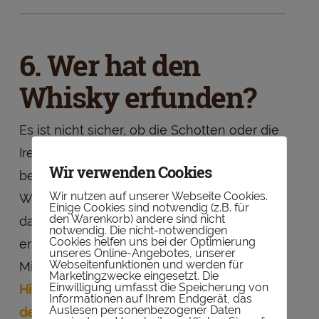
6. Wer hat den
Whisky erfunden?
Es ist nicht sicher, ob die Schotten oder die
Iren den Whisky erfunden haben. Beide
Wir verwenden Cookies
behaupten die „ersten“ gewesen zu sein.
Wir nutzen auf unserer Webseite Cookies.
Was man mit Sicherheit sagen kann ist,
Einige Cookies sind notwendig (z.B. für
den Warenkorb) andere sind nicht
dass die Herstellung der Spirituose das
notwendig. Die nicht-notwendigen
Cookies helfen uns bei der Optimierung
erste Mal in Schottland gegen Ende des
unseres Online-Angebotes, unserer
Webseitenfunktionen und werden für
Mittelalters erwähnt wurde.
Marketingzwecke eingesetzt. Die
Einwilligung umfasst die Speicherung von
Hier erfahrt ihr mehr über die Geschichte
Informationen auf Ihrem Endgerät, das
Auslesen personenbezogener Daten
des Whisky.