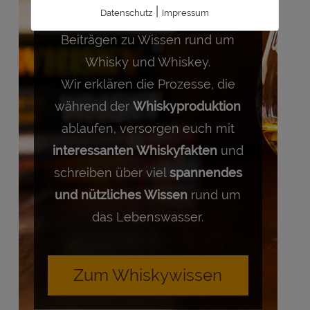
|
Datenschutz
Impressum
Hier findet ihr eine Vielzahl an
Beiträgen zu Wissen rund um
Whisky und Whiskey.
Wir erklären die Prozesse, die
während der
Whiskyproduktion
ablaufen, versorgen euch mit
interessanten Whiskyfakten
und
schreiben über viel
spannendes
und nützliches Wissen
rund um
das Lebenswasser.
Zum Whiskywissen