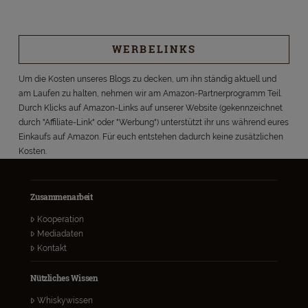
WERBELINKS
Um die Kosten unseres Blogs zu decken, um ihn ständig aktuell und
am Laufen zu halten, nehmen wir am Amazon-Partnerprogramm Teil.
Durch Klicks auf Amazon-Links auf unserer Website (gekennzeichnet
durch "Affiliate-Link" oder "Werbung") unterstützt ihr uns während eures
Einkaufs auf Amazon. Für euch entstehen dadurch keine zusätzlichen
Kosten.
Zusammenarbeit
Kooperation
Mediadaten
Kontakt
Nützliches Wissen
Whiskywissen