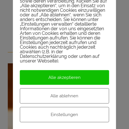
sowie deren Verarbeitung. Klicken Sie auf
„Alle akzeptieren“, um in den Einsatz von
nicht notwendigen Cookies einzuwilligen
oder auf „Alle ablehnen“, wenn Sie sich
anders entscheiden. Sie können unter
Produkte von Amazon.de
„Einstellungen verwalten“ detaillierte
Informationen der von uns eingesetzten
Werbung
Arten von Cookies erhalten und deren
Einstellungen aufrufen. Sie können die
Einstellungen jederzeit aufrufen und
Cookies auch nachträglich jederzeit
abwählen (z.B. in der
Datenschutzerklärung oder unten auf
unserer Webseite).
Alle akzeptieren
Whiskywissen
Alle ablehnen
Ihr wollt euch über Whisky
Einstellungen
informieren und euer
Whiskywissen erweitern?