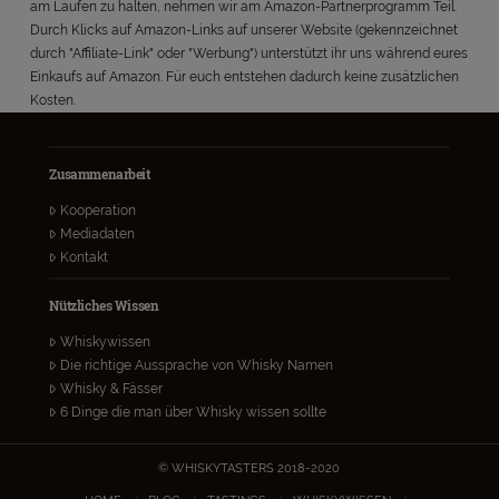
am Laufen zu halten, nehmen wir am Amazon-Partnerprogramm Teil.
Durch Klicks auf Amazon-Links auf unserer Website (gekennzeichnet
durch "Affiliate-Link" oder "Werbung") unterstützt ihr uns während eures
Einkaufs auf Amazon. Für euch entstehen dadurch keine zusätzlichen
Kosten.
Zusammenarbeit
Kooperation
Mediadaten
Kontakt
Nützliches Wissen
Whiskywissen
Die richtige Aussprache von Whisky Namen
Whisky & Fässer
6 Dinge die man über Whisky wissen sollte
© WHISKYTASTERS 2018-2020