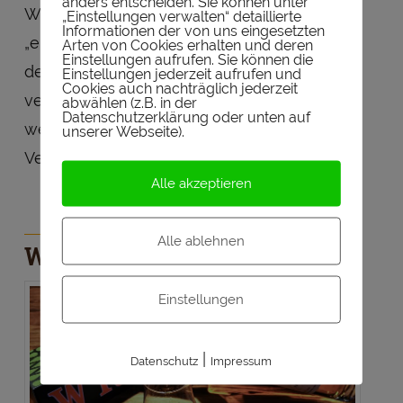
anders entscheiden. Sie können unter
Whiskey schön, angenehm und relativ
„Einstellungen verwalten“ detaillierte
Informationen der von uns eingesetzten
„einfach“ zu trinken. Jedoch kann man bei
Arten von Cookies erhalten und deren
Einstellungen aufrufen. Sie können die
der Verkostung eine Vielzahl an
Einstellungen jederzeit aufrufen und
Cookies auch nachträglich jederzeit
verschiedenen Aromen entdecken. Der Ire
abwählen (z.B. in der
Datenschutzerklärung oder unten auf
weist mehr Komplexität auf, als wir vor der
unserer Webseite).
Verkostung erwartet hatten.
Alle akzeptieren
Alle ablehnen
Weitere Irische Whiskeys:
Einstellungen
|
Datenschutz
Impressum