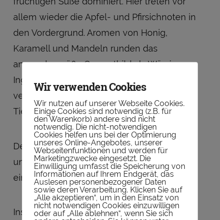
fruchtigen Süße dominiert. Hier treten vor
allem wieder die Apfel- und Pfirsichnoten in
den Vordergrund. Aromen von Honig,
Karamell und Mandeln runden das
angenehm süße Gesamtbild ab. Würziger
Ingwer, frisches Getreide und Eichenholz
Wir verwenden Cookies
verleihen dem Whiskey einen gewissen
Wir nutzen auf unserer Webseite Cookies.
Tiefgang.
Einige Cookies sind notwendig (z.B. für
den Warenkorb) andere sind nicht
notwendig. Die nicht-notwendigen
Cookies helfen uns bei der Optimierung
unseres Online-Angebotes, unserer
Der
Abgang
ist lang, angenehm wärmend
Webseitenfunktionen und werden für
Marketingzwecke eingesetzt. Die
und würzig-süß. Der Alkohol ist schön
Einwilligung umfasst die Speicherung von
Informationen auf Ihrem Endgerät, das
eingebunden.
Auslesen personenbezogener Daten
sowie deren Verarbeitung. Klicken Sie auf
„Alle akzeptieren“, um in den Einsatz von
nicht notwendigen Cookies einzuwilligen
Insgesamt ist der Writers Tears Irish
oder auf „Alle ablehnen“, wenn Sie sich