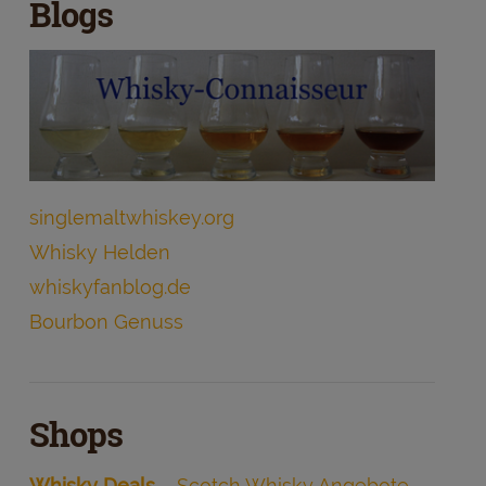
Blogs
singlemaltwhiskey.org
Whisky Helden
whiskyfanblog.de
Bourbon Genuss
Shops
Whisky Deals
– Scotch Whisky Angebote