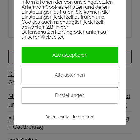
Informationen der von uns eingesetzten
Arten von Cookies erhalten und deren
Tastingbuch für DEINE Tastingnotes!
Einstellungen aufrufen. Sie können die
Einstellungen jederzeit aufrufen und
Buch bestellen
Cookies auch nachträglich jederzeit
abwählen (z.B. in der
Datenschutzerklärung oder unten auf
unserer Webseite).
Alle akzeptieren
NEUSTE BEITRÄGE
Diese 5 Whiskys eignen sich ideal als
Alle ablehnen
Geschenk
Einstellungen
Mezcal für Whisky-Liebhaber: Was Schottland
und Mexiko gemeinsam haben – Gastbeitrag
|
Datenschutz
Impressum
5 Hilfsmittel für dein nächstes Whisky-Tasting
– Gastbeitrag