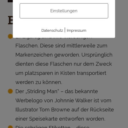
Einstellungen
Besonderheiten
|
Datenschutz
Impressum
Einzigartig sind ihre Viereckigen
Flaschen. Diese sind mittlerweile zum
Markenzeichen geworden. Ursprünglich
dienten diese Flaschen nur dem Zweck
um platzsparen in Kisten transportiert
werden zu können.
Der „Striding Man“ – das bekannte
Werbelogo von Johnnie Walker ist vom
Illustrator Tom Browne auf der Rückseite
einer Speisekarte entworfen worden.
Die schrägen Etiketten – diese