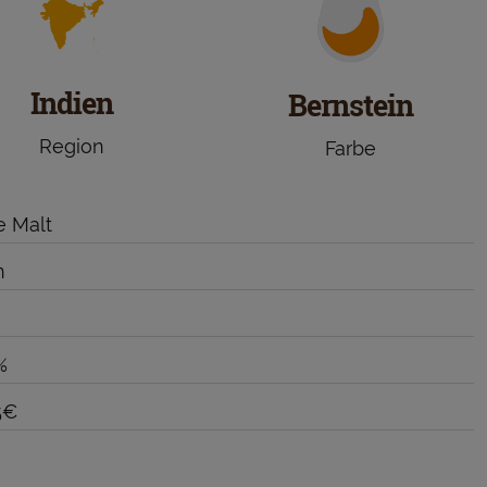
Indien
Bernstein
Region
Farbe
e Malt
n
%
5€