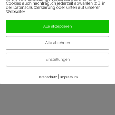
Cookies auch nachträglich jederzeit abwählen (z.B. in
der Datenschutzerklärung oder unten auf unserer
Tasting
Abgang
Webseite).
g, Chili, herbes Malz,
mittellang, fruchtig, leicht
Alle akzeptieren
Kaffee,
brennend, trocken
bitterschokolade, ein
Alle ablehnen
ch Rauch, tropische
Früchte, Zitrus,
Einstellungen
diterane Kräuter,
Vanille, Karamell
|
Datenschutz
Impressum