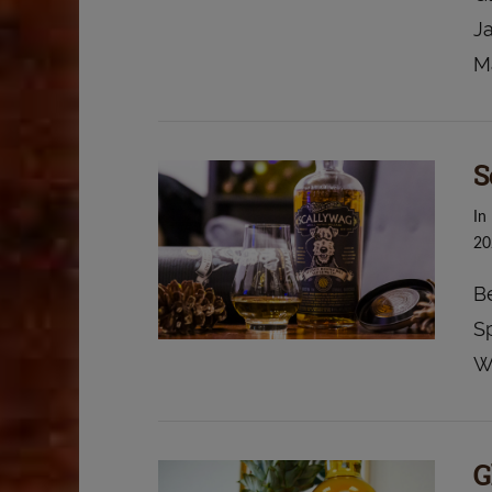
Ja
M
S
VIEW POST
In
20
B
S
W
G