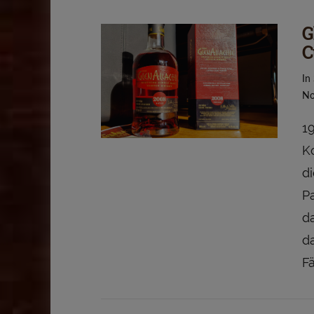
G
C
VIEW POST
In
No
1
K
d
P
d
d
F
VIEW POST