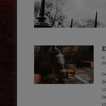
E
In
20
D
B
v
b
M