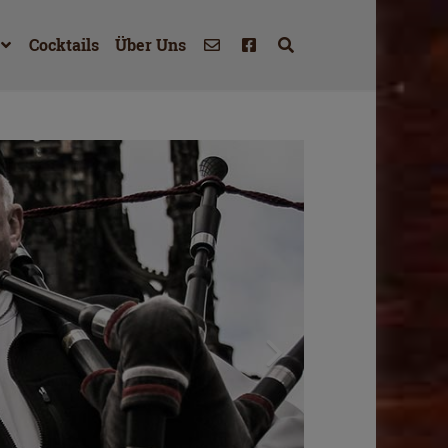
Cocktails
Über Uns
2
Y – UNSER
T