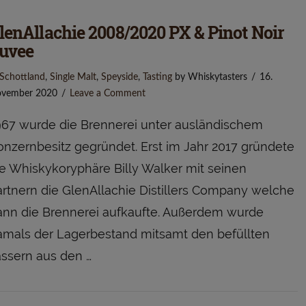
lenAllachie 2008/2020 PX & Pinot Noir
uvee
Schottland
,
Single Malt
,
Speyside
,
Tasting
by Whiskytasters
16.
vember 2020
Leave a Comment
967 wurde die Brennerei unter ausländischem
onzernbesitz gegründet. Erst im Jahr 2017 gründete
ie Whiskykoryphäre Billy Walker mit seinen
artnern die GlenAllachie Distillers Company welche
ann die Brennerei aufkaufte. Außerdem wurde
amals der Lagerbestand mitsamt den befüllten
ässern aus den …