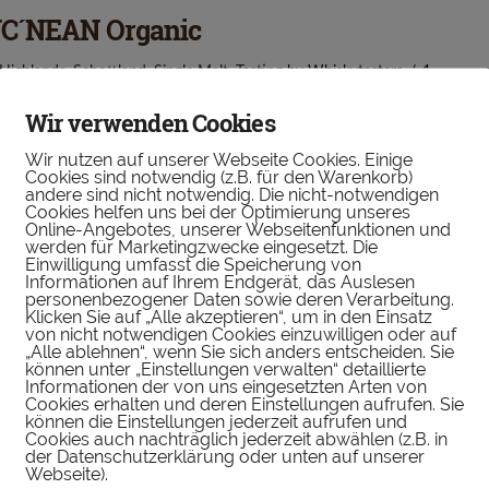
C´NEAN Organic
Highlands
,
Schottland
,
Single Malt
,
Tasting
by Whiskytasters
1.
vember 2020
1 Comment
Wir verwenden Cookies
c’nean ist eine neue Brennerei aus den
Wir nutzen auf unserer Webseite Cookies. Einige
Cookies sind notwendig (z.B. für den Warenkorb)
hottischen Highlands. Der Organic Single Malt ist
andere sind nicht notwendig. Die nicht-notwendigen
Cookies helfen uns bei der Optimierung unseres
r erste 3-jährige Whisky aus dieser Destillerie. Das
Online-Angebotes, unserer Webseitenfunktionen und
werden für Marketingzwecke eingesetzt. Die
sondere an der jungen Brennerei ist, dass sie
Einwilligung umfasst die Speicherung von
Informationen auf Ihrem Endgerät, das Auslesen
nen biozertifizierten, nachhaltigen Scotch herstellt.
personenbezogener Daten sowie deren Verarbeitung.
Klicken Sie auf „Alle akzeptieren“, um in den Einsatz
nter der Leitung von Annabel …
von nicht notwendigen Cookies einzuwilligen oder auf
„Alle ablehnen“, wenn Sie sich anders entscheiden. Sie
können unter „Einstellungen verwalten“ detaillierte
Informationen der von uns eingesetzten Arten von
Cookies erhalten und deren Einstellungen aufrufen. Sie
können die Einstellungen jederzeit aufrufen und
tarward Two Fold
Cookies auch nachträglich jederzeit abwählen (z.B. in
der Datenschutzerklärung oder unten auf unserer
Webseite).
Grain
,
Rest der Welt
,
Tasting
by Whiskytasters
3. Oktober