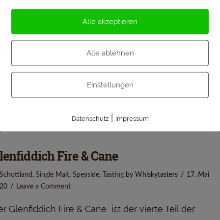
20
Leave a Comment
Alle akzeptieren
r Starward Two Fold ist einer der ersten Whiskys
er Starward Brennerei auf dem deutschen Markt.
Alle ablehnen
e Destillerie hat ihren Sitz im australischen
elbourne und verwendet für die Whiskyherstellung
Einstellungen
usschließlich Zutaten aus der Region und
otweinfässer aus australischen Weingütern. Bem …
|
Datenschutz
Impressum
lenfiddich Fire & Cane
Schottland
,
Single Malt
,
Speyside
,
Tasting
by Whiskytasters
17. Mai
20
Leave a Comment
r Glenfiddich Fire & Cane ist der vierte Teil der