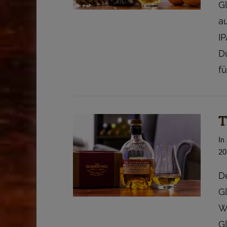
G
a
I
Du
fü
T
VIEW POST
In
20
D
G
W
G