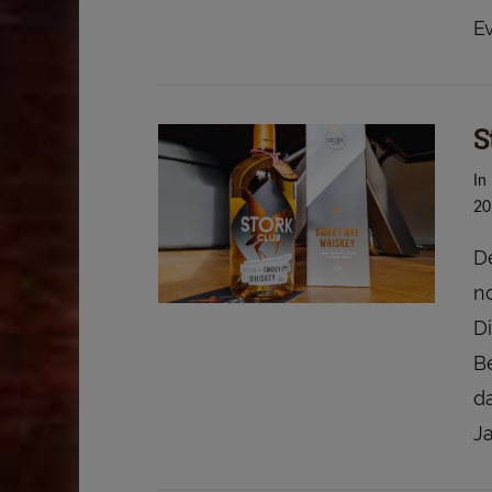
E
S
VIEW POST
In
20
D
n
Di
B
da
Ja