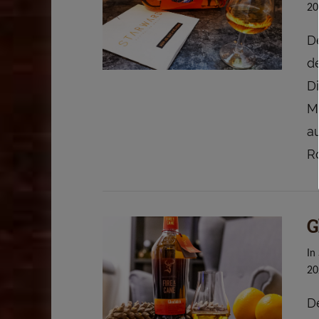
20
De
d
Di
M
a
R
G
VIEW POST
In
20
De