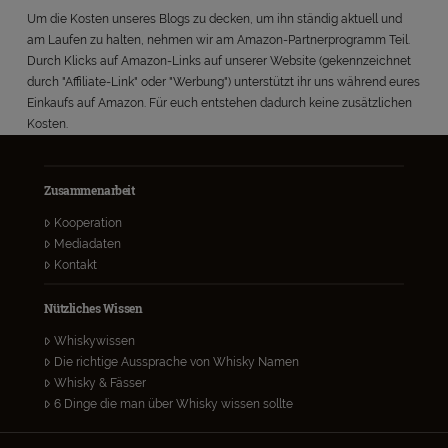
Um die Kosten unseres Blogs zu decken, um ihn ständig aktuell und
am Laufen zu halten, nehmen wir am Amazon-Partnerprogramm Teil.
Durch Klicks auf Amazon-Links auf unserer Website (gekennzeichnet
durch "Affiliate-Link" oder "Werbung") unterstützt ihr uns während eures
Einkaufs auf Amazon. Für euch entstehen dadurch keine zusätzlichen
Kosten.
Zusammenarbeit
Kooperation
Mediadaten
Kontakt
Nützliches Wissen
Whiskywissen
Die richtige Aussprache von Whisky Namen
Whisky & Fässer
6 Dinge die man über Whisky wissen sollte