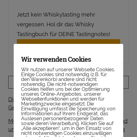
Jetzt kein Whiskytasting mehr
vergessen. Hol dir das Whisky
Tastingbuch für DEINE Tastingnotes!
Buch bestellen
Wir verwenden Cookies
Wir nutzen auf unserer Webseite Cookies.
Einige Cookies sind notwendig (z.B. für
den Warenkorb) andere sind nicht
NEUSTE BEITRÄGE
notwendig. Die nicht-notwendigen
Cookies helfen uns bei der Optimierung
unseres Online-Angebotes, unserer
Webseitenfunktionen und werden für
Diese 5 Whiskys eignen sich ideal als
Marketingzwecke eingesetzt. Die
Geschenk
Einwilligung umfasst die Speicherung von
Informationen auf Ihrem Endgerät, das
Auslesen personenbezogener Daten
Mezcal für Whisky-Liebhaber: Was Schottland
sowie deren Verarbeitung. Klicken Sie auf
„Alle akzeptieren“, um in den Einsatz von
und Mexiko gemeinsam haben – Gastbeitrag
nicht notwendigen Cookies einzuwilligen