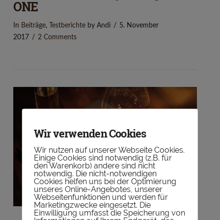
ONE
In
Beiträge
,
Testberichte
by Andi
5. November
2017
2 Comments
Wir verwenden Cookies
VIEW POST
Wir nutzen auf unserer Webseite Cookies.
Einige Cookies sind notwendig (z.B. für
den Warenkorb) andere sind nicht
notwendig. Die nicht-notwendigen
Cookies helfen uns bei der Optimierung
unseres Online-Angebotes, unserer
Webseitenfunktionen und werden für
Marketingzwecke eingesetzt. Die
Einwilligung umfasst die Speicherung von