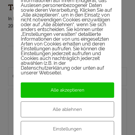
Informationen auf Ihrem Endgerät, das
Auslesen personenbezogener Daten
Testbericht: TASTINGBOOK
sowie deren Verarbeitung. Klicken Sie auf
„Alle akzeptieren“, um in den Einsatz von
nicht notwendigen Cookies einzuwilligen
In
Beiträge
,
Testberichte
by Alex
5. Juli
oder auf „Alle ablehnen“, wenn Sie sich
2017
Leave a Comment
anders entscheiden. Sie können unter
„Einstellungen verwalten“ detaillierte
Informationen der von uns eingesetzten
Arten von Cookies erhalten und deren
Einstellungen aufrufen. Sie können die
Einstellungen jederzeit aufrufen und
Cookies auch nachträglich jederzeit
abwählen (z.B. in der
Datenschutzerklärung oder unten auf
Search
unserer Webseite).
Alle akzeptieren
VIEW POST
Alle ablehnen
Einstellungen