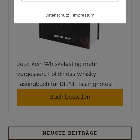
|
Datenschutz
Impressum
Jetzt kein Whiskytasting mehr
vergessen. Hol dir das Whisky
Tastingbuch für DEINE Tastingnotes!
Buch bestellen
NEUSTE BEITRÄGE