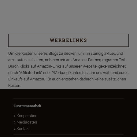
WERBELINKS
Um die Kosten unseres Blogs zu decken, um ihn ständig aktuell und
am Laufen zu halten, nehmen wir am Amazon-Partnerprogramm Teil.
Durch Klicks auf Amazon-Links auf unserer Website (gekennzeichnet
durch "Affiliate-Link" oder "Werbung") unterstützt ihr uns während eures
Einkaufs auf Amazon. Für euch entstehen dadurch keine zusätzlichen
Kosten.
Zusammenarbeit
Kooperation
Mediadaten
Kontakt