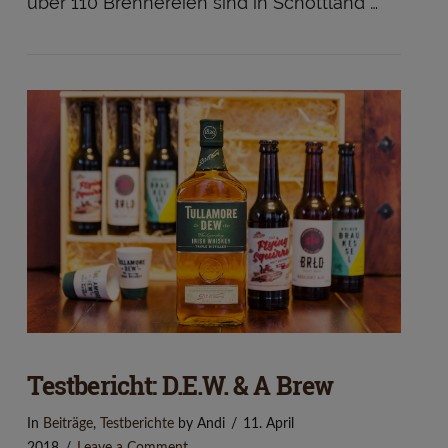
über 110 Brennereien sind in Schottland …
Testbericht: D.E.W. & A Brew
In
Beiträge
,
Testberichte
by Andi
11. April