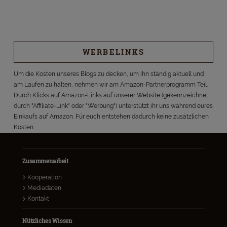
WERBELINKS
Um die Kosten unseres Blogs zu decken, um ihn ständig aktuell und
am Laufen zu halten, nehmen wir am Amazon-Partnerprogramm Teil.
Durch Klicks auf Amazon-Links auf unserer Website (gekennzeichnet
durch "Affiliate-Link" oder "Werbung") unterstützt ihr uns während eures
Einkaufs auf Amazon. Für euch entstehen dadurch keine zusätzlichen
Kosten.
Zusammenarbeit
Kooperation
Mediadaten
Kontakt
Nützliches Wissen