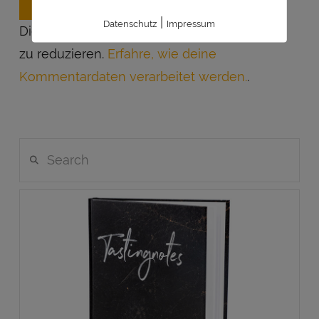
|
Datenschutz
Impressum
Diese Seite verwendet Akismet, um Spam
zu reduzieren.
Erfahre, wie deine
Kommentardaten verarbeitet werden.
.
Search