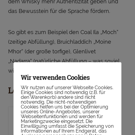
dem Whisky mehr Authentizität geben und
das Bewusstein für die Sprache fördern.
So gibt es zum Beispiel den Coal Ila „Moch“
(zeitige Abfüllung), Bruichladdich „Moine
Mhor“ (der große torfige), Glenlivet
„Nadarra“ (natürliche Abfüllung – was soviel
wie cask strenght bedeutet) und viele mehr.
Wir verwenden Cookies
Wir nutzen auf unserer Webseite Cookies.
Leave a Comment
Einige Cookies sind notwendig (z.B. für
den Warenkorb) andere sind nicht
notwendig. Die nicht-notwendigen
Cookies helfen uns bei der Optimierung
unseres Online-Angebotes, unserer
Webseitenfunktionen und werden für
Marketingzwecke eingesetzt. Die
Einwilligung umfasst die Speicherung von
Informationen auf Ihrem Endgerät, das