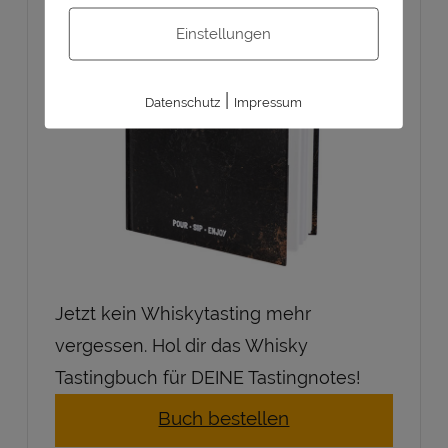
Einstellungen
|
Datenschutz
Impressum
Jetzt kein Whiskytasting mehr
vergessen. Hol dir das Whisky
Tastingbuch für DEINE Tastingnotes!
Buch bestellen