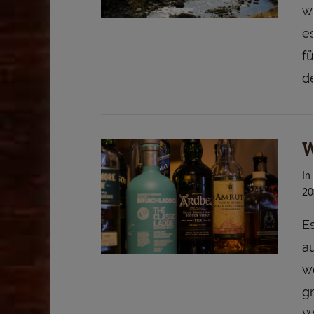
wi
VIEW POST
es
f
de
W
In
VIEW POST
20
E
a
we
g