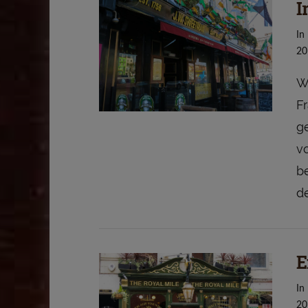
I
In
20
W
F
VIEW POST
ge
v
b
d
E
VIEW POST
In
20