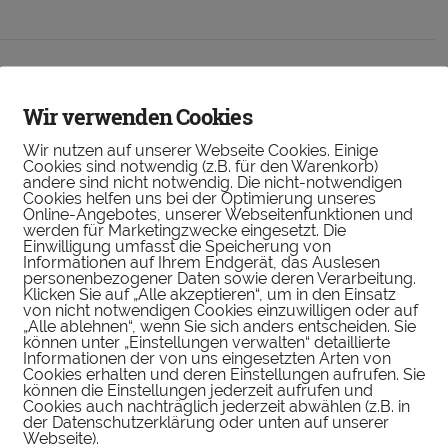
ruichladdich – Organic Scottish Barley
Wir verwenden Cookies
Islay
,
Schottland
,
Single Malt
,
Tasting
by Whiskytasters
24.
Wir nutzen auf unserer Webseite Cookies. Einige
vember 2016
Leave a Comment
Cookies sind notwendig (z.B. für den Warenkorb)
andere sind nicht notwendig. Die nicht-notwendigen
Cookies helfen uns bei der Optimierung unseres
Online-Angebotes, unserer Webseitenfunktionen und
werden für Marketingzwecke eingesetzt. Die
Einwilligung umfasst die Speicherung von
Informationen auf Ihrem Endgerät, das Auslesen
personenbezogener Daten sowie deren Verarbeitung.
Klicken Sie auf „Alle akzeptieren“, um in den Einsatz
von nicht notwendigen Cookies einzuwilligen oder auf
ußere Einflüsse auf das Aroma
„Alle ablehnen“, wenn Sie sich anders entscheiden. Sie
können unter „Einstellungen verwalten“ detaillierte
Informationen der von uns eingesetzten Arten von
Beiträge
,
Grundkenntnisse
,
Herstellung
,
Whiskywissen
by Alex
23.
Cookies erhalten und deren Einstellungen aufrufen. Sie
vember 2016
Leave a Comment
können die Einstellungen jederzeit aufrufen und
Cookies auch nachträglich jederzeit abwählen (z.B. in
der Datenschutzerklärung oder unten auf unserer
ie ein Whisky schmeckt und welches Aroma er hat
Webseite).