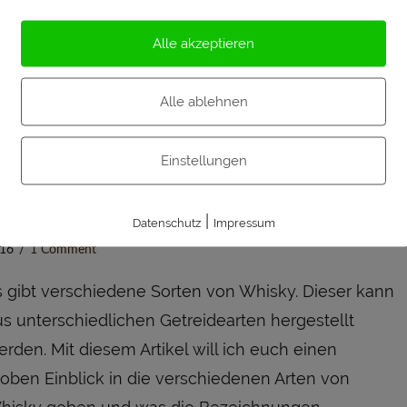
rd von verschiedenen Einflüssen beeinflusst. Sei
 wie stark getorft die Gerste wird, was für Wasser
Alle akzeptieren
ür die Herstellung verwendet wurde, wie oft
stilliert wurde, und so weiter … Außerdem spielt …
Alle ablehnen
Einstellungen
hiskysorten kurz erklärt
|
Datenschutz
Impressum
Beiträge
,
Grundkenntnisse
,
Whiskywissen
by Alex
23. November
16
1 Comment
s gibt verschiedene Sorten von Whisky. Dieser kann
us unterschiedlichen Getreidearten hergestellt
rden. Mit diesem Artikel will ich euch einen
roben Einblick in die verschiedenen Arten von