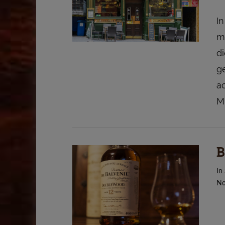
In
mö
di
g
ac
M
B
VIEW POST
In
No