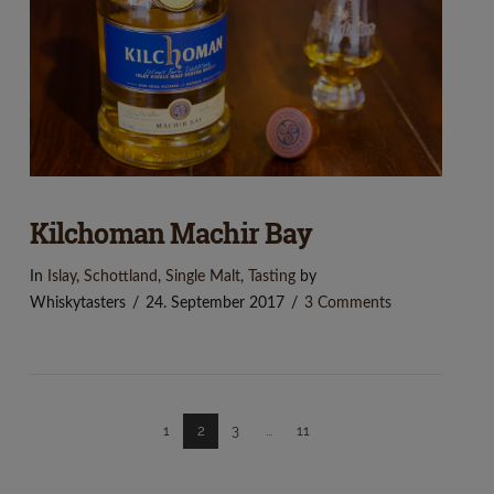
VIEW POST
Kilchoman Machir Bay
In
Islay
,
Schottland
,
Single Malt
,
Tasting
by
Whiskytasters
24. September 2017
3 Comments
1
2
3
...
11