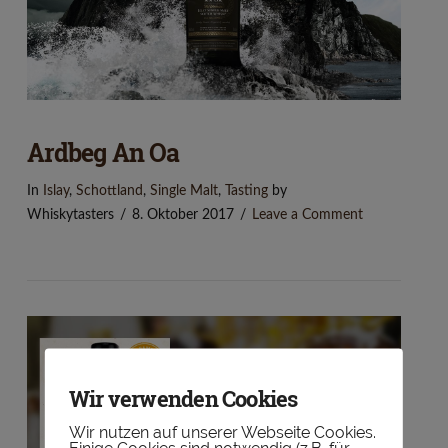
VIEW POST
Ardbeg An Oa
In
Islay
,
Schottland
,
Single Malt
,
Tasting
by
Whiskytasters
8. Oktober 2017
Leave a Comment
Wir verwenden Cookies
Wir nutzen auf unserer Webseite Cookies.