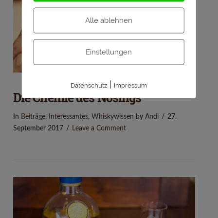
VIEW POST
Alle ablehnen
Einstellungen
|
Datenschutz
Impressum
Die Chemie des Nosings
In
Beiträge
,
Interessantes
,
Whiskywissen
by Andi
27.
September 2017
Leave a Comment