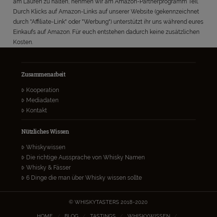
am Laufen zu halten, nehmen wir am Amazon-Partnerprogramm Teil.
Durch Klicks auf Amazon-Links auf unserer Website (gekennzeichnet
durch "Affiliate-Link" oder "Werbung") unterstützt ihr uns während eures
Einkaufs auf Amazon. Für euch entstehen dadurch keine zusätzlichen
Kosten.
Zusammenarbeit
Kooperation
Mediadaten
Kontakt
Nützliches Wissen
Whiskywissen
Die richtige Aussprache von Whisky Namen
Whisky & Fässer
6 Dinge die man über Whisky wissen sollte
© WHISKYTASTERS 2018-2020
HOME
BLOG
TASTINGS
WHISKYWISSEN