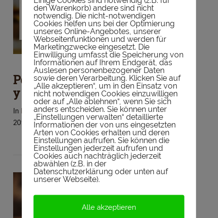
Einige Cookies sind notwendig (z.B. für
den Warenkorb) andere sind nicht
VIEW POST
notwendig. Die nicht-notwendigen
Cookies helfen uns bei der Optimierung
unseres Online-Angebotes, unserer
Webseitenfunktionen und werden für
Marketingzwecke eingesetzt. Die
Einwilligung umfasst die Speicherung von
Informationen auf Ihrem Endgerät, das
Auslesen personenbezogener Daten
Peatside 5 Jahre – That Boutique-
sowie deren Verarbeitung. Klicken Sie auf
„Alle akzeptieren“, um in den Einsatz von
y Whisky Company (TBWC)
nicht notwendigen Cookies einzuwilligen
oder auf „Alle ablehnen“, wenn Sie sich
anders entscheiden. Sie können unter
In
Blend
,
Schottland
,
Tasting
by Whiskytasters
1. Oktober
„Einstellungen verwalten“ detaillierte
2017
Leave a Comment
Informationen der von uns eingesetzten
Arten von Cookies erhalten und deren
Einstellungen aufrufen. Sie können die
Einstellungen jederzeit aufrufen und
Cookies auch nachträglich jederzeit
abwählen (z.B. in der
Datenschutzerklärung oder unten auf
unserer Webseite).
Alle akzeptieren