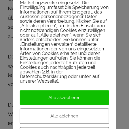
Marketingzwecke eingesetzt. Die
Einwilligung umfasst die Speicherung von
Nosing – vom starken Torf und Rauch
Informationen auf Ihrem Endgerät, das
Auslesen personenbezogener Daten
übertüncht. Der intensive Rauchgeschmack
sowie deren Verarbeitung. Klicken Sie auf
„Alle akzeptieren“, um in den Einsatz von
setzt sich aus Lagerfeuer und leichtem Jod
nicht notwendigen Cookies einzuwilligen
oder auf „Alle ablehnen“, wenn Sie sich
zusammen.
anders entscheiden. Sie können unter
„Einstellungen verwalten“ detaillierte
Informationen der von uns eingesetzten
Arten von Cookies erhalten und deren
Der
Abgang
ist sehr lange, sehr scharf,
Einstellungen aufrufen. Sie können die
Einstellungen jederzeit aufrufen und
wärmend, torfig und rauchig. Es bleibt eine
Cookies auch nachträglich jederzeit
abwählen (z.B. in der
leichte Süße von Obst und der Geschmack
Datenschutzerklärung oder unten auf
unserer Webseite).
von erdigem Torf im Mund zurück.
Alle akzeptieren
Durch die Zugabe von ein paar Trofen
Wasser lässt sich dieser Blended Malt
Alle ablehnen
erheblich entschärfen.