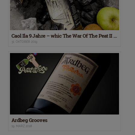
Caol Ila 9 Jahre – whic The War Of The Peat II of XIII
31. OKTOBER 2019
Ardbeg Grooves
19. MÄRZ 2018