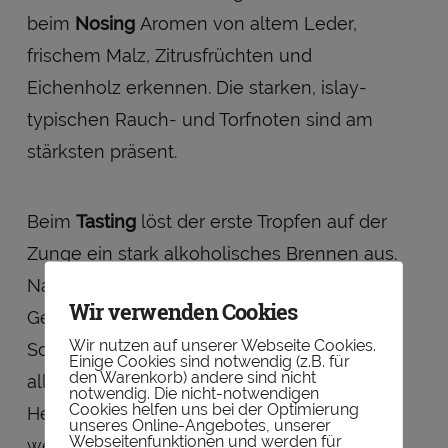
beim
Nosing
Aromen von altem Leder,
frischem Malz, Zitrusfrüchten und
Eichenholz erkennen. Die starken, islay-
typischen Rauch- und Torfnoten sind am
stärksten präsent.
Beim
Tasting
löst der erste Tropfen auf der
Zunge ein stark alkoholisches Brennen aus.
Nachdem dieses nachlässt, machen sich
Wir verwenden Cookies
Geschmacksnoten von Getreide, dunkler
Wir nutzen auf unserer Webseite Cookies.
Schokolade, verschiedenen Früchten (vor
Einige Cookies sind notwendig (z.B. für
den Warenkorb) andere sind nicht
allem Apfel und Birne), leichten
notwendig. Die nicht-notwendigen
Cookies helfen uns bei der Optimierung
Heidekräutern und Eiche bemerkbar. Diese
unseres Online-Angebotes, unserer
Webseitenfunktionen und werden für
werden allerdings wieder – wie beim