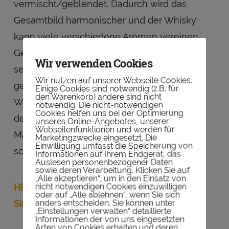
vermischt/geblendet. Dadurch wird das
Gesamtbild harmonischer und der Whisky
kann viele verschiedene Aromen vereinen.
Gerade wenn der Anteil an Malt Whisky
Wir verwenden Cookies
sehr hoch ist, lassen sich auch sehr
Wir nutzen auf unserer Webseite Cookies.
geschmacksintensive und komplexe
Einige Cookies sind notwendig (z.B. für
den Warenkorb) andere sind nicht
Whiskys kreieren. Die Blend Whiskys sind in
notwendig. Die nicht-notwendigen
Cookies helfen uns bei der Optimierung
den meisten Fällen günstiger als die Single
unseres Online-Angebotes, unserer
Webseitenfunktionen und werden für
Malt Whiskys, jedoch nicht immer
Marketingzwecke eingesetzt. Die
Einwilligung umfasst die Speicherung von
schlechter.
Informationen auf Ihrem Endgerät, das
Auslesen personenbezogener Daten
sowie deren Verarbeitung. Klicken Sie auf
„Alle akzeptieren“, um in den Einsatz von
nicht notwendigen Cookies einzuwilligen
Hier erfahrt ihr mehr zum Unterschied von
oder auf „Alle ablehnen“, wenn Sie sich
anders entscheiden. Sie können unter
Single Malt und Blend.
„Einstellungen verwalten“ detaillierte
Informationen der von uns eingesetzten
Arten von Cookies erhalten und deren