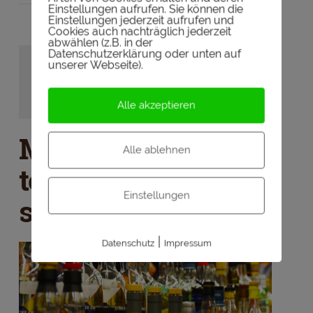
Einstellungen aufrufen. Sie können die
Einstellungen jederzeit aufrufen und
Cookies auch nachträglich jederzeit
abwählen (z.B. in der
Datenschutzerklärung oder unten auf
Werbelink
unserer Webseite).
Ihr seid auf der Suche nach Whisky?
Hier gibt´s euren Lieblingswhisky
Alle akzeptieren
Muss es immer der
Alle ablehnen
teuerste Whisky
Einstellungen
sein?
|
Datenschutz
Impressum