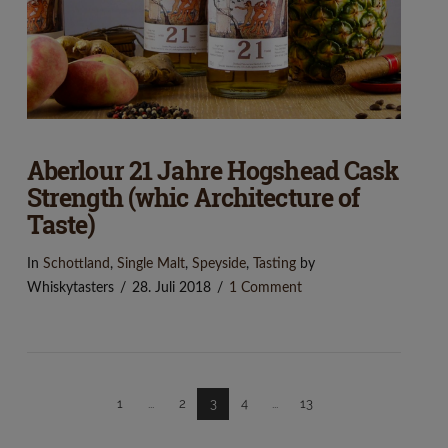
Aberlour 21 Jahre Hogshead Cask
Strength (whic Architecture of
Taste)
In
Schottland
,
Single Malt
,
Speyside
,
Tasting
by
Whiskytasters
28. Juli 2018
1 Comment
1
...
2
3
4
...
13