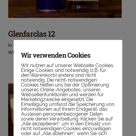
Glenfarclas 12
In
Schottland
,
Single Malt
,
Speyside
,
Tasting
by
Wir verwenden Cookies
Whiskytasters
4. Oktober 2018
1 Comment
Wir nutzen auf unserer Webseite Cookies.
Einige Cookies sind notwendig (z.B. für
den Warenkorb) andere sind nicht
notwendig. Die nicht-notwendigen
Cookies helfen uns bei der Optimierung
unseres Online-Angebotes, unserer
Webseitenfunktionen und werden für
Marketingzwecke eingesetzt. Die
Einwilligung umfasst die Speicherung von
Informationen auf Ihrem Endgerät, das
Auslesen personenbezogener Daten
sowie deren Verarbeitung. Klicken Sie auf
„Alle akzeptieren“, um in den Einsatz von
nicht notwendigen Cookies einzuwilligen
VIEW POST
oder auf „Alle ablehnen“, wenn Sie sich