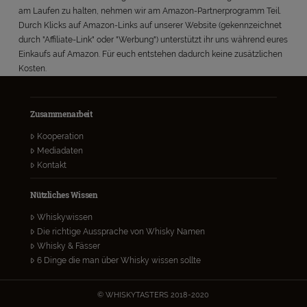
am Laufen zu halten, nehmen wir am Amazon-Partnerprogramm Teil.
Durch Klicks auf Amazon-Links auf unserer Website (gekennzeichnet
durch "Affiliate-Link" oder "Werbung") unterstützt ihr uns während eures
Einkaufs auf Amazon. Für euch entstehen dadurch keine zusätzlichen
Kosten.
Zusammenarbeit
Kooperation
Mediadaten
Kontakt
Nützliches Wissen
Whiskywissen
Die richtige Aussprache von Whisky Namen
Whisky & Fässer
6 Dinge die man über Whisky wissen sollte
© WHISKYTASTERS 2018-2020