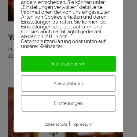
anders entscheiden. Sie können unter
„Einstellungen verwalten“ detaillierte
Informationen der von uns eingesetzten
Arten von Cookies erhalten und deren
Einstellungen aufrufen. Sie können die
Einstellungen jederzeit aufrufen und
Cookies auch nachträglich jederzeit
Yamazaki 12
abwählen (z.B. in der
Datenschutzerklärung oder unten auf
unserer Webseite).
In
Japan
,
Single Malt
,
Tasting
by Whiskytasters
11. August
2018
Leave a Comment
Alle akzeptieren
Alle ablehnen
Einstellungen
|
Datenschutz
Impressum
VIEW POST